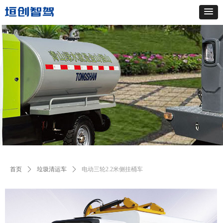
首页
ꄲ
垃圾清运车
ꄲ
电动三轮2.2米侧挂桶车