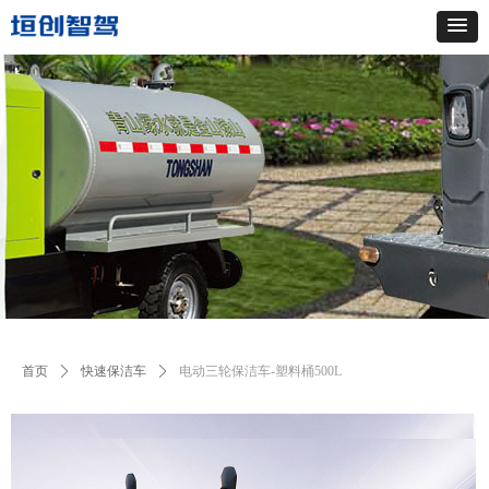
首页
ꄲ
快速保洁车
ꄲ
电动三轮保洁车-塑料桶500L